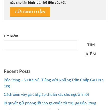
này cho lần bình luận kế tiếp của tôi.
Tìm kiếm
TÌM
KIẾM
Recent Posts
Bảo Sting – Sư Kê Nổi Tiếng Với Những Trận Chấp Gà Hơn
1kg
Cách xem vảy gà đại giáp chuẩn xác cho người mới
Bí quyết giữ phong độ cho gà chiến từ trại gà Bảo Sting