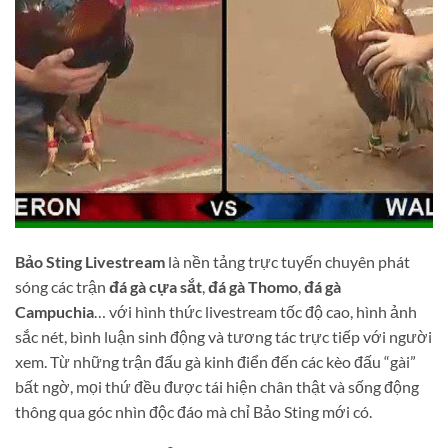
Bảo Sting Livestream
là nền tảng trực tuyến chuyên phát
sóng các trận
đá gà cựa sắt
,
đá gà Thomo
,
đá gà
Campuchia
… với hình thức livestream tốc độ cao, hình ảnh
sắc nét, bình luận sinh động và tương tác trực tiếp với người
xem. Từ những trận đấu gà kinh điển đến các kèo đấu “gài”
bất ngờ, mọi thứ đều được tái hiện chân thật và sống động
thông qua góc nhìn độc đáo mà chỉ Bảo Sting mới có.