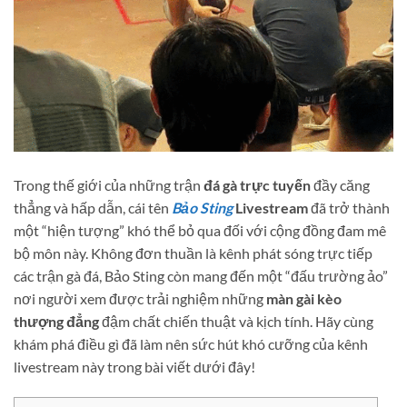
Trong thế giới của những trận
đá gà trực tuyến
đầy căng
thẳng và hấp dẫn, cái tên
Bảo Sting
Livestream
đã trở thành
một “hiện tượng” khó thể bỏ qua đối với cộng đồng đam mê
bộ môn này. Không đơn thuần là kênh phát sóng trực tiếp
các trận gà đá, Bảo Sting còn mang đến một “đấu trường ảo”
nơi người xem được trải nghiệm những
màn gài kèo
thượng đẳng
đậm chất chiến thuật và kịch tính. Hãy cùng
khám phá điều gì đã làm nên sức hút khó cưỡng của kênh
livestream này trong bài viết dưới đây!