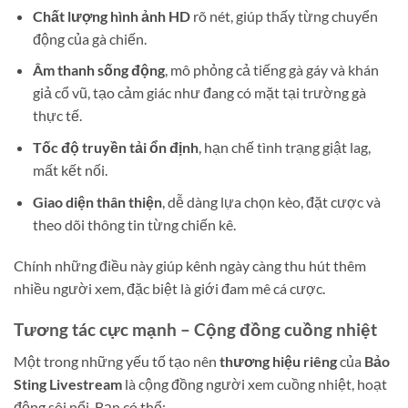
Chất lượng hình ảnh HD
rõ nét, giúp thấy từng chuyển
động của gà chiến.
Âm thanh sống động
, mô phỏng cả tiếng gà gáy và khán
giả cổ vũ, tạo cảm giác như đang có mặt tại trường gà
thực tế.
Tốc độ truyền tải ổn định
, hạn chế tình trạng giật lag,
mất kết nối.
Giao diện thân thiện
, dễ dàng lựa chọn kèo, đặt cược và
theo dõi thông tin từng chiến kê.
Chính những điều này giúp kênh ngày càng thu hút thêm
nhiều người xem, đặc biệt là giới đam mê cá cược.
Tương tác cực mạnh – Cộng đồng cuồng nhiệt
Một trong những yếu tố tạo nên
thương hiệu riêng
của
Bảo
Sting Livestream
là cộng đồng người xem cuồng nhiệt, hoạt
động sôi nổi. Bạn có thể: