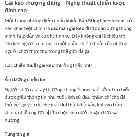
Gài kèo thượng đẳng – Nghệ thuật chiến lược
đỉnh cao
Một trong những điểm nhấn khiến
Bảo Sting Livestream
trở
nên khác biệt chính là
các màn gài kèo
được dàn dựng thông
minh, hấp dẫn và cực kỳ tinh tế. Đây không chỉ là chiêu trò
câu kéo người xem, mà là một phần chiến thuật của những
người chơi thực thụ trong thế giới đá gà.
Các
chiến thuật gài kèo
thường thấy như:
Ẩn tướng chiến kê
Người chơi cao tay thường không “show bài” sớm. Gà chiến
được giấu thông tin như tuổi, lịch sử đấu, thậm chí cho đá
thử với gà yếu để che mắt đối thủ. Nhờ vậy, khi vào trận
chính, nhiều người bị lừa chọn kèo dưới hoặc cược sai
hướng.
Tung tin giả