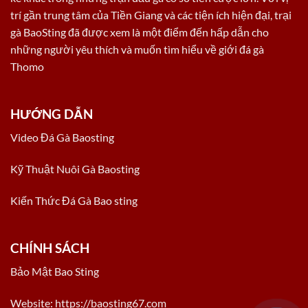
trí gần trung tâm của Tiền Giang và các tiện ích hiện đại, trại
gà BaoSting đã được xem là một điểm đến hấp dẫn cho
những người yêu thích và muốn tìm hiểu về giới đá gà
Thomo
HƯỚNG DẪN
Video Đá Gà Baosting
Kỹ Thuật Nuôi Gà Baosting
Kiến Thức Đá Gà Bao sting
CHÍNH SÁCH
Bảo Mật Bao Sting
Website:
https://baosting67.com