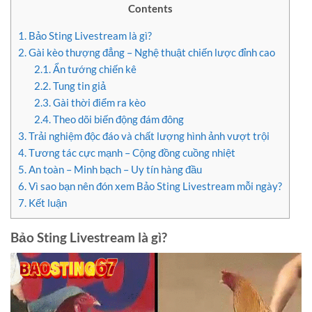
Contents
1.
Bảo Sting Livestream là gì?
2.
Gài kèo thượng đẳng – Nghệ thuật chiến lược đỉnh cao
2.1.
Ẩn tướng chiến kê
2.2.
Tung tin giả
2.3.
Gài thời điểm ra kèo
2.4.
Theo dõi biến động đám đông
3.
Trải nghiệm độc đáo và chất lượng hình ảnh vượt trội
4.
Tương tác cực mạnh – Cộng đồng cuồng nhiệt
5.
An toàn – Minh bạch – Uy tín hàng đầu
6.
Vì sao bạn nên đón xem Bảo Sting Livestream mỗi ngày?
7.
Kết luận
Bảo Sting Livestream là gì?