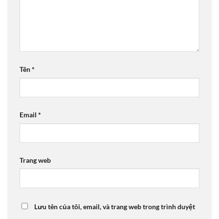
Tên
*
Email
*
Trang web
Lưu tên của tôi, email, và trang web trong trình duyệt