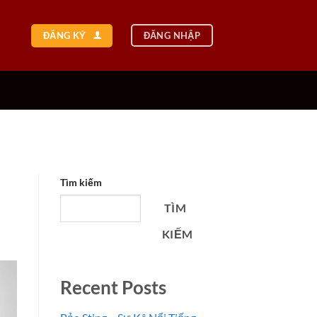
ĐĂNG KÝ
ĐĂNG NHẬP
Tìm kiếm
TÌM
KIẾM
Recent Posts