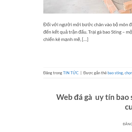
Đối với người mới bước chân vào bộ môn đá 
đến kết quả trận đấu. Trại gà bao Sting – mộ
chiến kê mạnh mẽ, […]
Đăng trong
TIN TỨC
|
Được gắn thẻ
bao sting
,
chọn
Web đá gà uy tín bao s
c
ĐĂNG