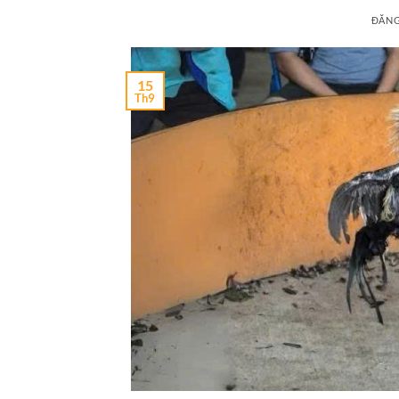
ĐĂNG
15
Th9