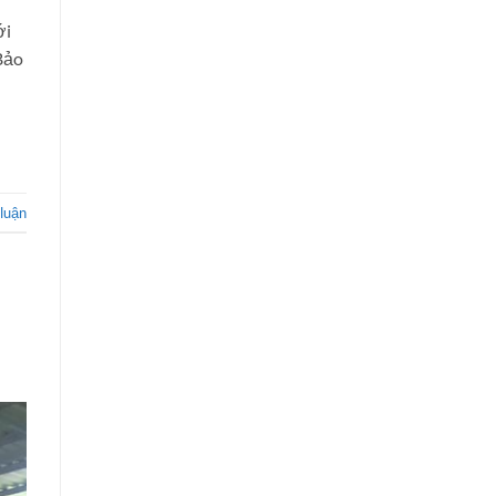
ới
 Bảo
 luận