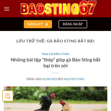
Bỏ
qua
nội
dung
ĐĂNG KÝ
ĐĂNG NHẬP
LƯU TRỮ THẺ:
GÀ BẢO STING BẤT BẠI
TRẠI GÀ BẢO STING
Những bài tập “thép” giúp gà Bảo Sting bất
bại trên sới
ĐĂNG VÀO
01/08/2025
BỞI
NGUYEN TUNG
01
Th8