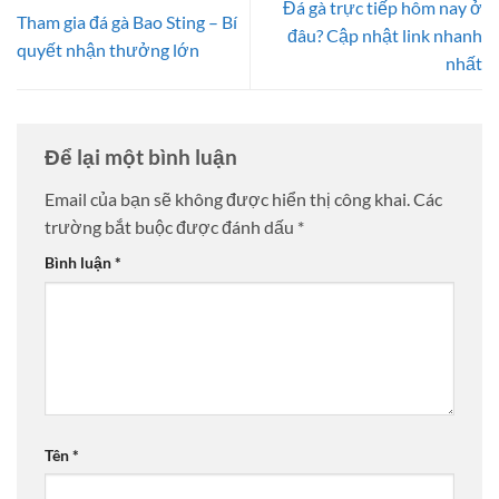
Đá gà trực tiếp hôm nay ở
Tham gia đá gà Bao Sting – Bí
đâu? Cập nhật link nhanh
quyết nhận thưởng lớn
nhất
Để lại một bình luận
Email của bạn sẽ không được hiển thị công khai.
Các
trường bắt buộc được đánh dấu
*
Bình luận
*
Tên
*