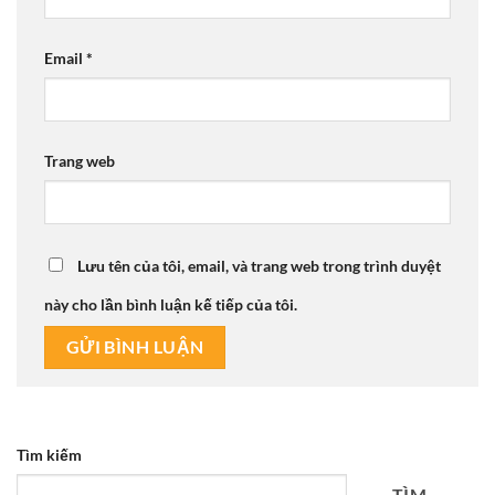
Email
*
Trang web
Lưu tên của tôi, email, và trang web trong trình duyệt
này cho lần bình luận kế tiếp của tôi.
Tìm kiếm