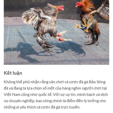
Kết luận
Không thể phủ nhận rằng sân chơi cá cược đá gà Bảo Sting
đã và đang là lựa chọn số một của hàng nghìn người chơi tại
Việt Nam cũng như quốc tế. Với sự uy tín, minh bạch và dịch
vụ chuyên nghiệp, bao sting chính là điểm đến lý tưởng cho
những ai yêu thích cá cược đá gà trực tuyến.