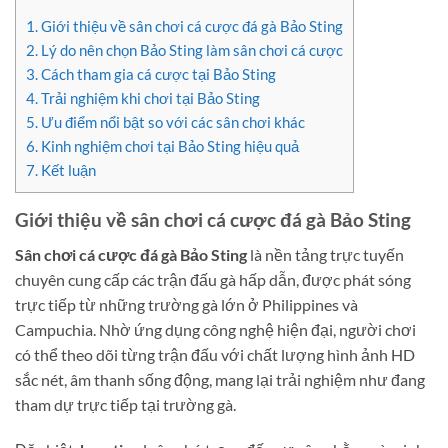
1.
Giới thiệu về sân chơi cá cược đá gà Bảo Sting
2.
Lý do nên chọn Bảo Sting làm sân chơi cá cược
3.
Cách tham gia cá cược tại Bảo Sting
4.
Trải nghiệm khi chơi tại Bảo Sting
5.
Ưu điểm nổi bật so với các sân chơi khác
6.
Kinh nghiệm chơi tại Bảo Sting hiệu quả
7.
Kết luận
Giới thiệu về sân chơi cá cược đá gà Bảo Sting
Sân chơi cá cược đá gà Bảo Sting
là nền tảng trực tuyến
chuyên cung cấp các trận đấu gà hấp dẫn, được phát sóng
trực tiếp từ những trường gà lớn ở Philippines và
Campuchia. Nhờ ứng dụng công nghệ hiện đại, người chơi
có thể theo dõi từng trận đấu với chất lượng hình ảnh HD
sắc nét, âm thanh sống động, mang lại trải nghiệm như đang
tham dự trực tiếp tại trường gà.