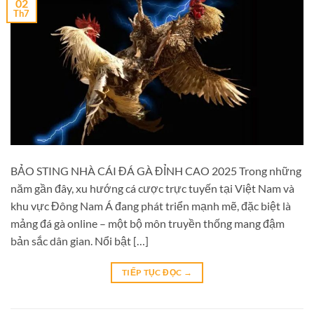
02
Th7
BẢO STING NHÀ CÁI ĐÁ GÀ ĐỈNH CAO 2025 Trong những
năm gần đây, xu hướng cá cược trực tuyến tại Việt Nam và
khu vực Đông Nam Á đang phát triển mạnh mẽ, đặc biệt là
mảng đá gà online – một bộ môn truyền thống mang đậm
bản sắc dân gian. Nổi bật […]
TIẾP TỤC ĐỌC
→