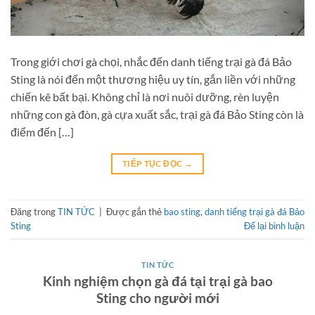
Trong giới chơi gà chọi, nhắc đến danh tiếng trại gà đá Bảo
Sting là nói đến một thương hiệu uy tín, gắn liền với những
chiến kê bất bại. Không chỉ là nơi nuôi dưỡng, rèn luyện
những con gà đòn, gà cựa xuất sắc, trại gà đá Bảo Sting còn là
điểm đến […]
TIẾP TỤC ĐỌC
→
Đăng trong
TIN TỨC
|
Được gắn thẻ
bao sting
,
danh tiếng trại gà đá Bảo
Sting
Để lại bình luận
TIN TỨC
Kinh nghiệm chọn gà đá tại trại gà bao
Sting cho người mới