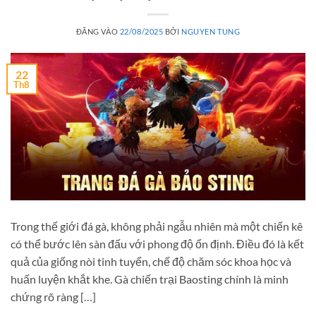
ĐĂNG VÀO
22/08/2025
BỞI
NGUYEN TUNG
22
Th8
Trong thế giới đá gà, không phải ngẫu nhiên mà một chiến kê
có thể bước lên sàn đấu với phong độ ổn định. Điều đó là kết
quả của giống nòi tinh tuyển, chế độ chăm sóc khoa học và
huấn luyện khắt khe. Gà chiến trại Baosting chính là minh
chứng rõ ràng […]