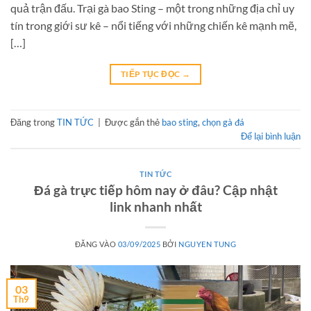
quả trận đấu. Trại gà bao Sting – một trong những địa chỉ uy
tín trong giới sư kê – nổi tiếng với những chiến kê mạnh mẽ,
[…]
TIẾP TỤC ĐỌC
→
Đăng trong
TIN TỨC
|
Được gắn thẻ
bao sting
,
chọn gà đá
Để lại bình luận
TIN TỨC
Đá gà trực tiếp hôm nay ở đâu? Cập nhật
link nhanh nhất
ĐĂNG VÀO
03/09/2025
BỞI
NGUYEN TUNG
03
Th9