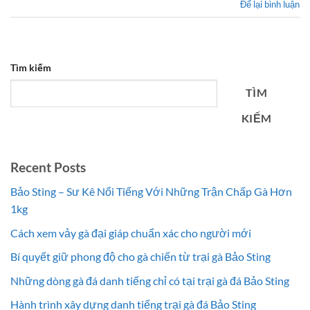
Để lại bình luận
Tìm kiếm
TÌM
KIẾM
Recent Posts
Bảo Sting – Sư Kê Nổi Tiếng Với Những Trận Chấp Gà Hơn
1kg
Cách xem vảy gà đại giáp chuẩn xác cho người mới
Bí quyết giữ phong độ cho gà chiến từ trại gà Bảo Sting
Những dòng gà đá danh tiếng chỉ có tại trại gà đá Bảo Sting
Hành trình xây dựng danh tiếng trại gà đá Bảo Sting