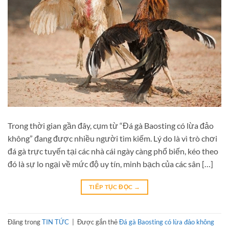
Trong thời gian gần đây, cụm từ “Đá gà Baosting có lừa đảo
không” đang được nhiều người tìm kiếm. Lý do là vì trò chơi
đá gà trực tuyến tại các nhà cái ngày càng phổ biến, kéo theo
đó là sự lo ngại về mức độ uy tín, minh bạch của các sân […]
TIẾP TỤC ĐỌC
→
Đăng trong
TIN TỨC
|
Được gắn thẻ
Đá gà Baosting có lừa đảo không