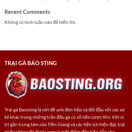
Recent Comments
Không có bình luận nào để hiển thị.
TRẠI GÀ BẢO STING
Trại gà
Baosting
là nơi để anh đón tiếp và đối đầu với các sư
kê khác trong những trận đấu gà có số tiền cược lớn. Với vị
trí gần trung tâm của Tiền Giang và các tiện ích hiện đại, trại
gà BaoSting đã được xem là một điểm đến hấp dẫn cho