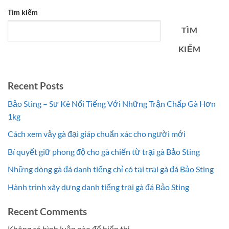
Tìm kiếm
TÌM
KIẾM
Recent Posts
Bảo Sting – Sư Kê Nổi Tiếng Với Những Trận Chấp Gà Hơn
1kg
Cách xem vảy gà đại giáp chuẩn xác cho người mới
Bí quyết giữ phong độ cho gà chiến từ trại gà Bảo Sting
Những dòng gà đá danh tiếng chỉ có tại trại gà đá Bảo Sting
Hành trình xây dựng danh tiếng trại gà đá Bảo Sting
Recent Comments
Không có bình luận nào để hiển thị.