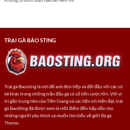
TRẠI GÀ BẢO STING
Trại gà
Baosting
là nơi để anh đón tiếp và đối đầu với các sư
kê khác trong những trận đấu gà có số tiền cược lớn. Với vị
trí gần trung tâm của Tiền Giang và các tiện ích hiện đại, trại
gà BaoSting đã được xem là một điểm đến hấp dẫn cho
những người yêu thích và muốn tìm hiểu về giới đá gà
Thomo